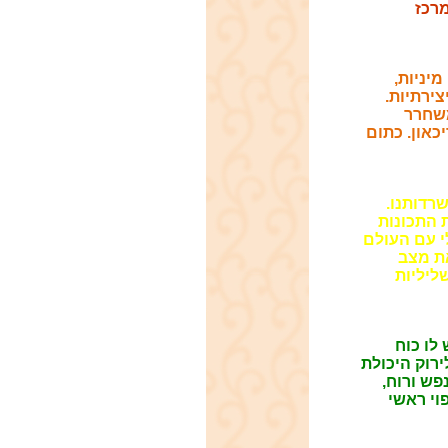
מרכז
יניות,
צירתיות.
משחרר
כאון.
כתום
רדותנו.
 התכונות
י עם העולם
את מצב
ליליות
 לו כוח
ירוק היכולת
פש ורוח,
פוי ראשי