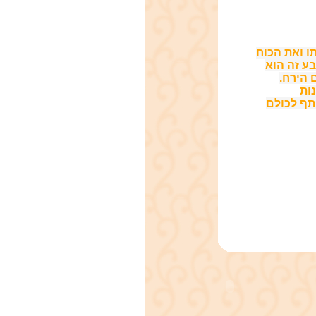
ו ואת הכוח
בע זה הוא
 הירח.
ות
תף לכולם