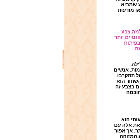
ע שמביא
או מודעות
למה.צבע
טיים יותר
בפיתוח
ה..
לה,
מות. אנשים
ל תתקרבו
השחור הוא
ם בצבע זה
חוכמה
ותי
הוא
 את אלה עם
ר, אך אפור
ע המזוהה