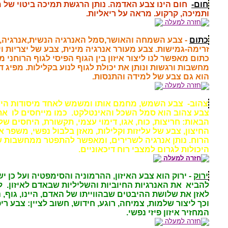
חום-
חום הינו צבע האדמה. נותן הרגשת תמיכה ביטוי של 
ותמיכה, קרקוע. מראה על ריאליות.
חזרה למעלה
כתום
- צבע השמחה והאושר,סמל האנרגיה הנשית,אנרגיה, מ
זרימה-גמישות. צבע
מעורר אנרגיה מינית, צבע של יצריות וי
כתום מאפשר לנו ליצור איזון בין הגוף הפיסי לגוף הרוחני 
מחשבות ורגשות ונותן את יכולת לגוף לנוע בקלילות. מפיג די
הוא גם צבע של למידה והתנסות.
חזרה למעלה
צהוב-
צבע השמש, מחמם אותו ומשמש לאחד מיסודות היש
צבע צהוב הוא סמל השכל והאינטלקט.
כמו מייחסים לו
את
הבאות: חריצות,
כוח, אגו, דימוי עצמי, תקשורת, היחסים של
החיצון, צבע של עליזות וקלילות, מאזן בלבול נפשי, משפר 
הרוח. נותן אנרגיה לשרירים, ומאפשר להתפטר ממחשבות ש
היכולות לגרום למצבי רוח דיכאוניים.
חזרה למעלה
ירוק
- ירוק הוא צבע האיזון, ההרמוניה והסימפטיה ועל כן יש
להביא
את האנרגיות החיוביות והשליליות שבאדם לאיזון.
ל
לאזן את שלושת ההיבטים שבהווייתו של האדם, היינו, גוף, נ
וכך ליצור שלמות, צמיחה, רוגע, חידוש, חשוב לציין: צבע רי
המחזיר איזון פיזי נפשי.
חזרה למעלה