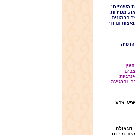
 השמיים".
ה, מסירות,
ר הרמוניה,
צות ונדודי
להרפיה
העין
צבים
נרגיות
רי והרגיעה
פע. צבע
והגאולה.
קיון, מפתח