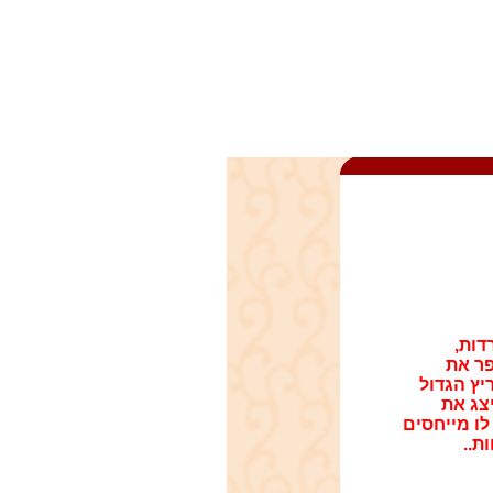
דות,
פר את
יץ הגדול
צג את
ו מייחסים
ת..