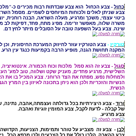
כחול
- צבע הכחול
הוא צבע שבדתות רבות מכירים כ-
"
מלכת
צבע שניתן לאלים ולכוחות המיוחסים לשמיים. מסמל השרא
ביטוי עצמי, משכך ומרגיע, מעלה השראה, הבנה רוחנית, יוצ
משרה שלוה, מאפשר זרימה. מפיג מתח, פחד, דפיקות לב מוא
שינה. צבע בעל השפעה טובה על הסובלים מיתר לחץ דם.
חזרה למעלה
טורקיז
-
צבע
הטורקיז עוזר לחיזוק המערכת החיסונית, וכן 
המקנה תחושת הגנה, מופיע הרבה בקמיעות כנגד עין הרע.
חזרה למעלה
סגול
- צבע זה הוא סמל
מלכות וכוח הכמורה. אינטואיציה, 
השלישית, מרגיע פחדים, מעניק שקט ושלווה, טוב למע' הע
ולמחלות נפש, מפתח את הצד הרוחני. צבע המכיל בו את הא
הנשיות והזכריות ולכן הוא ניחן בתכונה לאיזון בין המרץ הגב
הנשית.
חזרה למעלה
ורוד
-
צבע היצירתיות בכל גדולתה ועצמתה,אהבה, נתינה, ש
של קבלה - לדעת לקבל, צבע המזמין זוגיות ואהבה.
צבע מרגיע.
חזרה למעלה
לבן
-
צבע זה
מצביע על טוהר ותמימות, הצניעות, הקדושה 
צבע ההארה. הלבן כולל את כל הצבעים ולכן מרפא הכל,
ני