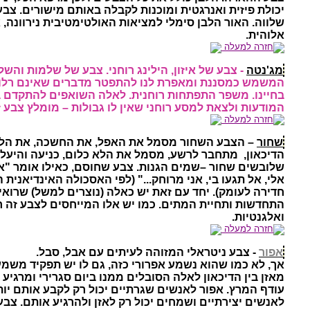
יכולת פיזית ואנרגטית ומוכנות לקבלה באותם מישורים. צב
שלווה. האור הלבן סימלי למציאות האולטימטיבית נירוונה, 
אלוהית.
חזרה למעלה
מג'נטה
- צבע של איזון, הילינג רוחני. צבע של שלמות והש
המשמש כמסננת ומאפרת לנו להתפטר מדברים שאינם רלוונ
בחיינו. משפר התפתחות רוחנית. לאלה השואפים להתקדם 
המודעות ולצאת למסע רוחני שאין לו גבולות – מומלץ צבע ז
חזרה למעלה
שחור
– הצבע השחור מסמל את האפל, את החשכה, את הלי
הדיכאון,
מתחבר לרשע, מסמל את הלא כלום, כניעה והיעל
שלובשים שחור –שמים הגנות. צבע שחוסם, כאילו אומר "א
אלי, אל תגעו בי, אני מרוחק..." (לפי האסכולה האינדיאנית 
חדירה לעומק). יחד עם זאת יש כאלה (נוצרים למשל) שרואי
התחדשות ותחיית המתים. כמו יש אלו המייחסים לצבע זה 
ואלגנטיות.
חזרה למעלה
אפור
- צבע ניטראלי המזוהה לעיתים עם אבל, סבל.
אך, לא כמו שהוא נשמע אפרורי כזה, גם לו יש תפקיד משמע
מאזן בין הדיכאון לאלה הסובלים ממנו ביום סגרירי ומרגיע
עודף המרץ. אפור לאנשים שגרתיים יכול רק לקבע אותם יות
לאנשים יצירתיים ושמחים יכול רק לאזן ולהרגיע אותם. צב