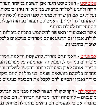
אמטיסט
-
האמטיסט
הינה אבן חשובה במיוחד העוזר
הרוח ולהגיע לשלווה מרבית. בני מזל זה ניחנו ביכולות 
נעלות גם אם הן שרויות מתחת לפני השטח (קשה להם
ולהתחבר לרוחניות). האמטיסט תעזור בפיתוח וקבלת
ההתחברות לעולם הרוחני
אשר באמצעותן תאפשר להשתמש בתבונה ביכולות הלל
לזולת. אבן זו גם תרגיע אותם מפחדים בנושאים כלכל
יציבות בהיבט זה.
אמזונייט
- האמזונייט נהדרת להשקטת הדאגות המרוב
מוטרדים בני המזל, ופעולתה המרגיעה על מערכת הע
הופכת אותה לאבן הפעילה ביותר בהקשר לשלווה ורג
פחדים כלשהם בנושאים שונים. בני מזל זה הינם ביקו
ביותר ואבן זו תסייע להם לקבל את הסביבה בעיניים 
קריסקולה
- הקריסקולה תעזור לאלה מבני מזל הבתול
מופנמים – להיפתח יותר
מבחינה חברתית. הם משתל
בחברה אם כי לפעמים הם נראים בהתחלה מרוחקים.