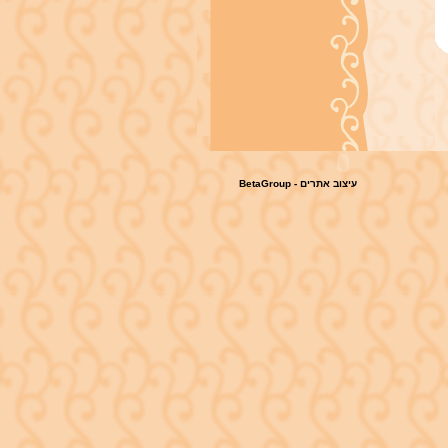
BetaGroup
-
עיצוב אתרים