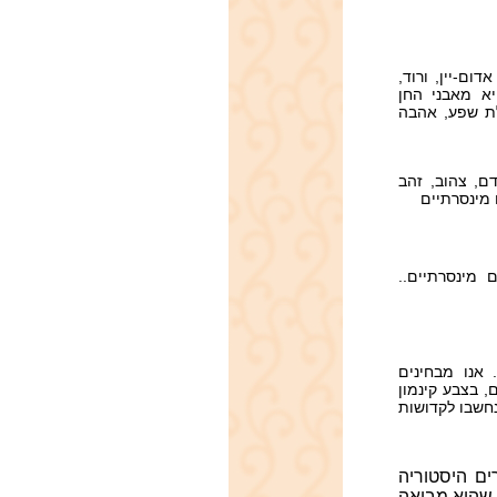
ל צבע וצורת
ם-יין, ורוד,
יא מאבני החן
לת שפע, אהבה
דם, צהוב, זהב
 מינסרתיים
 מינסרתיים..
 אנו מבחינים
, בצבע קינמון
נחשבו לקדושות
ים היסטוריה
 שהיא מביאה