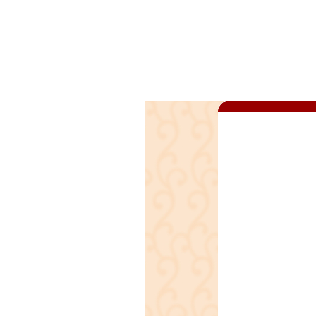
כאשר השילוב
דם בעלי רקע
נמצא, קיימים
רל על הרבדים
נית וסגולות
ל, בדרך כלל
-הארה של אבני
). בכך דמתה
רויות, 0,1) קדום. השאלות שנשאלו היו
ה משבט ראובן