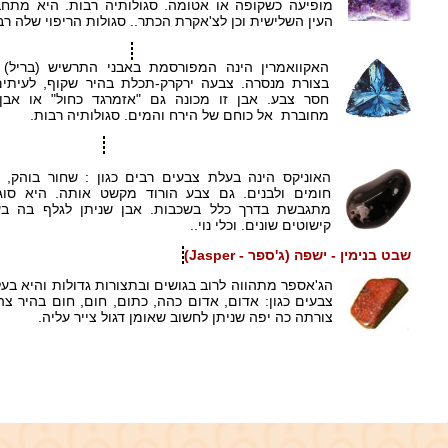
מופיעה כשקופה או אטומה. סגולותיה רבות. היא מת
העין השלישית וכן לצ'אקרת הכתר.. סגולות הריפוי שלה רב
שבט אשר - תרשיש (אקוומרין- Aquamarine)
האקוואמרין הינה המפורסמת באבני התרשיש (בריל)
בצורת מנסרה. צבעה ירקרק-תכלת בהיר שקוף, לעיתי
חסר צבע. אבן זו מכונה גם "אזמרגד כחול" או אבן
מחוברת אל כוחם של הירח והמים. סגולותיה רבות.
שבט מנשה ושבט אפרים - שוהם (אוניקס - Onyx)
* אפרים ומנשה הם בני יוסף ונקראים גם 'שבטי יוסף'
האוניקס הינה בעלת צבעים רבים כגון : שחור בוהק, 
חומים ולבנים. גם צבע הורוד מקשט אותה. היא סוג 
מתגבשת בדרך כלל בשכבות. אבן שניתן לגלף בה בעד
קישוטים שונים. וכלי נוי..
שבט בנימין - ישפה (ג'ספר - Jasper)
הג'אספר מתהווה לרוב בגושים ובתצורות גדולות והיא בעל
צבעים כגון: אדום, אדום כהה, כתום, חום, חום בהיר צהוב
צורתה כה יפה שניתן לחשוב שאומן דגול צייר עליה.
- רוצה לקרוא עוד על אבן כלשהי? חפש בבילון: