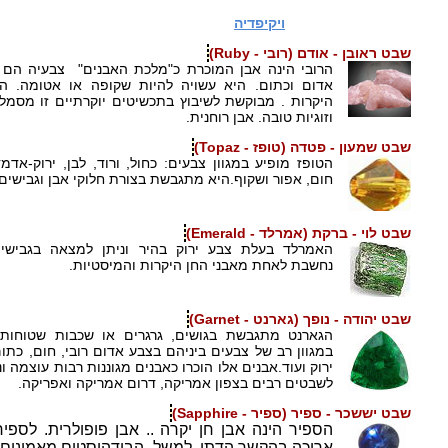
למשמעויות נוספות של אבני החושן ולפרטים מדויקים יותר ע
האבנים, ניתן לעיין ב
ויקיפדיה
שבט ראובן - אודם (רובי - Ruby)
הרובי הינה אבן המוכרת כ"מלכת האבנים" צבעיה הם אדו
אדום וכתום. היא עשויה להיות שקופה או אטומה. ה
היקרות . מבוקשת לשיבוץ בתכשיטים יוקרתיים זו מסמ
וזוגיות טובה. אבן רוחנית.
שבט שמעון - פטדה (טופז - Topaz)
הטופז מופיע במגוון צבעים: כחול, ורוד, לבן, ירוק-אדמ
חום, אפור ושקוף.היא מתגבשת בצורת חלוקי אבן וגבישים
שבט לוי - ברקת (אמרלד - Emerald)
האמרלד בעלת צבע ירוק בהיר וניתן למצאה בגבישים
נחשבת לאחת מאבני החן היקרות והמיסטיות.
שבט יהודה - נופך (גארנט - Garnet)
הגארנט מתגבשת בגושים, גרגרים או שכבות שטוחות.
במגוון רב של צבעים ביניהם בצבע אדום רובי, חום, כתום
ירוק ועוד.אבנים אלו הוכרו כאבנים מגוננות רבות עוצמה ו
לשבטים רבים בצפון אמריקה, דרום אמריקה ואפריקה.
שבט יששכר - ספיר (ספיר - Sapphire)
הספיר הינה אבן חן יקרה .. אבן פופולרית. לספיר
ארוכה בהקשר הדתי. למשל, הבודהיסטים מאמינים